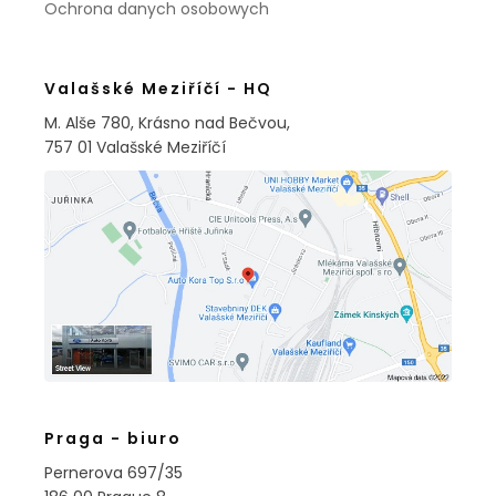
Ochrona danych osobowych
Valašské Meziříčí - HQ
M. Alše 780, Krásno nad Bečvou,
757 01 Valašské Meziříčí
Praga - biuro
Pernerova 697/35