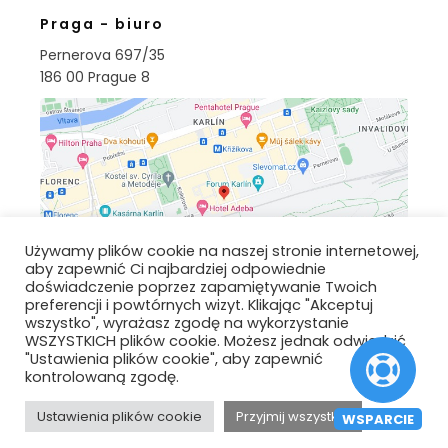
Praga - biuro
Pernerova 697/35
186 00 Prague 8
Używamy plików cookie na naszej stronie internetowej,
aby zapewnić Ci najbardziej odpowiednie
doświadczenie poprzez zapamiętywanie Twoich
preferencji i powtórnych wizyt. Klikając "Akceptuj
wszystko", wyrażasz zgodę na wykorzystanie
WSZYSTKICH plików cookie. Możesz jednak odwiedzić
Copyright © 2025 - All Rights Reserved | Autix
"Ustawienia plików cookie", aby zapewnić
kontrolowaną zgodę.
Ustawienia plików cookie
Przyjmij wszystkie
WSPARCIE