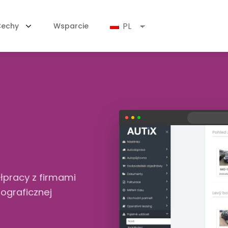
PL
echy
Wsparcie
łpracy z firmami
ograficznej