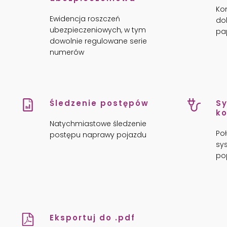
Ko
Ewidencja roszczeń
do
ubezpieczeniowych, w tym
pa
dowolnie regulowane serie
numerów
Śledzenie postępów
S
ko
Natychmiastowe śledzenie
Poł
postępu naprawy pojazdu
sy
pop
Eksportuj do .pdf