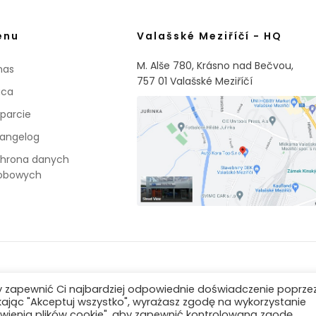
enu
Valašské Meziříčí - HQ
M. Alše 780, Krásno nad Bečvou,
nas
757 01 Valašské Meziříčí
aca
parcie
angelog
hrona danych
obowych
by zapewnić Ci najbardziej odpowiednie doświadczenie poprze
ikając "Akceptuj wszystko", wyrażasz zgodę na wykorzystanie
wienia plików cookie", aby zapewnić kontrolowaną zgodę.