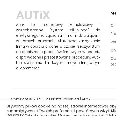
M
Autix to internetowy kompleksowy i
O 
wszechstronny "system all-in-one" do
Pr
efektywnego zarządzania firmami działającymi
w różnych branżach. Skuteczne zarządzanie
Ws
firmą w oparciu o dane w czasie rzeczywistym,
Ch
automatyzacja procesów firmowych w oparciu
o sprawdzone i przetestowane procedury. Autix
Oc
to rozwiązanie dla dużych i małych firm, w tym
os
e-commerce.
Copyright © 2025 - All Rights Reserved | Autix
Używamy plików cookie na naszej stronie internetowej, a
zapamiętywanie Twoich preferencji i powtórnych wizyt. Kl
WSZYSTKICH plików cookie. Możesz jednak odwiedzić "Usta