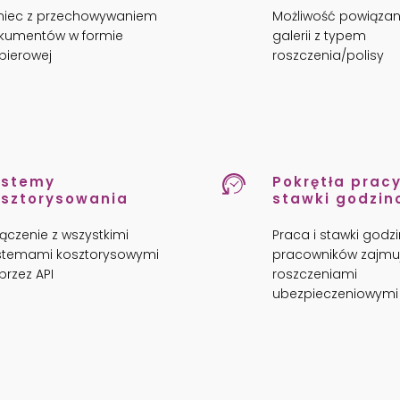
niec z przechowywaniem
Możliwość powiązan
kumentów w formie
galerii z typem
pierowej
roszczenia/polisy
ystemy
Pokrętła pracy
sztorysowania
stawki godzin
ączenie z wszystkimi
Praca i stawki godz
stemami kosztorysowymi
pracowników zajmuj
rzez API
roszczeniami
ubezpieczeniowymi