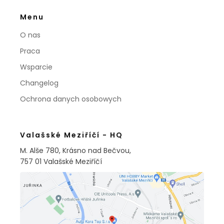
Menu
O nas
Praca
Wsparcie
Changelog
Ochrona danych osobowych
Valašské Meziříčí - HQ
M. Alše 780, Krásno nad Bečvou,
757 01 Valašské Meziříčí